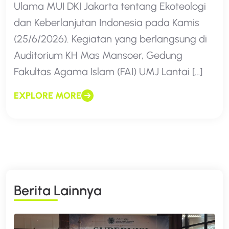
Ulama MUI DKI Jakarta tentang Ekoteologi
dan Keberlanjutan Indonesia pada Kamis
(25/6/2026). Kegiatan yang berlangsung di
Auditorium KH Mas Mansoer, Gedung
Fakultas Agama Islam (FAI) UMJ Lantai […]
EXPLORE MORE
B
E
R
I
T
A
L
A
I
N
N
Y
A