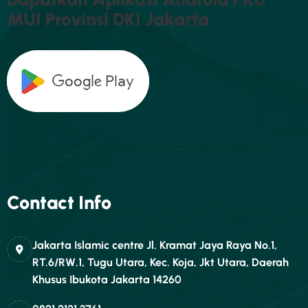
M
U
I
P
R
O
V
I
N
S
I
D
K
I
J
A
K
A
R
T
A
Contact Info
Jakarta Islamic centre Jl. Kramat Jaya Raya No.1,
RT.6/RW.1, Tugu Utara, Kec. Koja, Jkt Utara, Daerah
Khusus Ibukota Jakarta 14260