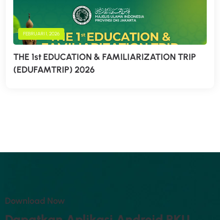
FEBRUARI 1, 2026
THE 1st EDUCATION & FAMILIARIZATION TRIP
(EDUFAMTRIP) 2026
D
O
W
N
L
O
A
D
N
O
W
D
A
P
A
T
K
A
N
A
P
L
I
K
A
S
I
A
N
D
R
O
I
D
P
K
U