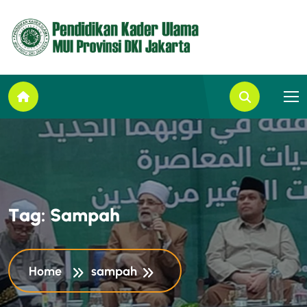
T
a
g
:
S
a
m
p
a
h
Home
sampah