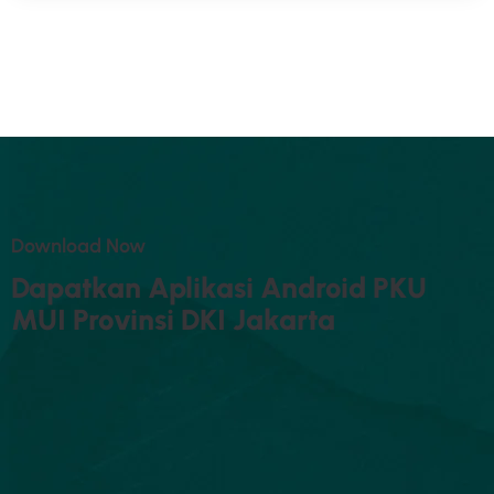
D
O
W
N
L
O
A
D
N
O
W
D
A
P
A
T
K
A
N
A
P
L
I
K
A
S
I
A
N
D
R
O
I
D
P
K
U
M
U
I
P
R
O
V
I
N
S
I
D
K
I
J
A
K
A
R
T
A