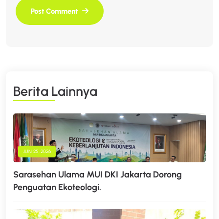
B
E
R
I
T
A
L
A
I
N
N
Y
A
JUNI 25, 2026
Sarasehan Ulama MUI DKI Jakarta Dorong
Penguatan Ekoteologi.