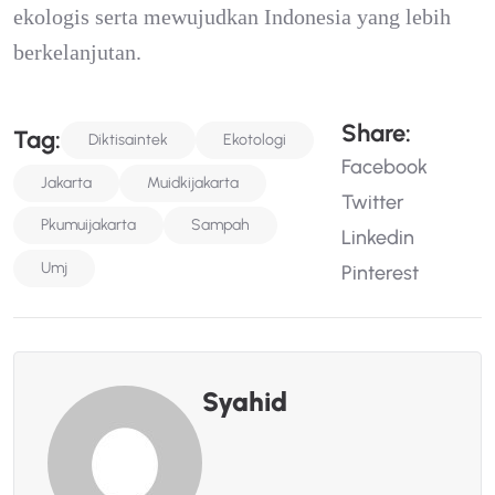
ekologis serta mewujudkan Indonesia yang lebih
berkelanjutan.
S
H
A
R
E
:
T
A
G
:
Diktisaintek
Ekotologi
Facebook
Jakarta
Muidkijakarta
Twitter
Pkumuijakarta
Sampah
Linkedin
Umj
Pinterest
Syahid