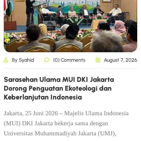
By Syahid
(0) Comments
August 7, 2026
S
a
r
a
s
e
h
a
n
U
l
a
m
a
M
U
I
D
K
I
J
a
k
a
r
t
a
D
o
r
o
n
g
P
e
n
g
u
a
t
a
n
E
k
o
t
e
o
l
o
g
i
d
a
n
K
e
b
e
r
l
a
n
j
u
t
a
n
I
n
d
o
n
e
s
i
a
Jakarta, 25 Juni 2026 – Majelis Ulama Indonesia
(MUI) DKI Jakarta bekerja sama dengan
Universitas Muhammadiyah Jakarta (UMJ),