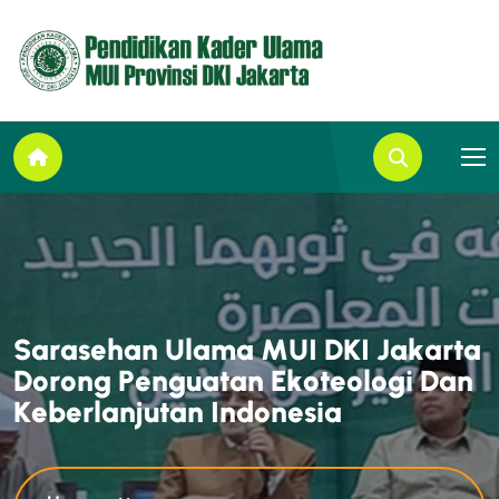
S
a
r
a
s
e
h
a
n
U
l
a
m
a
M
U
I
D
K
I
J
a
k
a
r
t
a
D
o
r
o
n
g
P
e
n
g
u
a
t
a
n
E
k
o
t
e
o
l
o
g
i
D
a
n
K
e
b
e
r
l
a
n
j
u
t
a
n
I
n
d
o
n
e
s
i
a