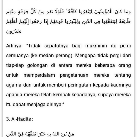
وَمَا كَانَ الْمُؤْمِنُونَ لِيَنْفِرُوا كَافَّةً ۚ فَلَوْلَا نَفَرَ مِنْ كُلِّ فِرْقَةٍ مِنْهُمْ
طَائِفَةٌ لِيَتَفَقَّهُوا فِي الدِّينِ وَلِيُنْذِرُوا قَوْمَهُمْ إِذَا رَجَعُوا إِلَيْهِمْ لَعَلَّهُمْ
يَحْذَرُونَ
Artinya: “Tidak sepatutnya bagi mukminin itu pergi
semuanya (ke medan perang). Mengapa tidak pergi dari
tiap-tiap golongan di antara mereka beberapa orang
untuk memperdalam pengetahuan mereka tentang
agama dan untuk memberi peringatan kepada kaumnya
apabila mereka telah kembali kepadanya, supaya mereka
itu dapat menjaga dirinya.”
3. Al-Hadits :
مَنْ يُرِدِ اللهُ بِهِ خَيْرًا يُفَقِّهْهُ فِيْ الدِّيْنِ