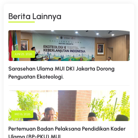
B
E
R
I
T
A
L
A
I
N
N
Y
A
JUNI 25, 2026
Sarasehan Ulama MUI DKI Jakarta Dorong
Penguatan Ekoteologi.
MEI 16, 2026
Pertemuan Badan Pelaksana Pendidikan Kader
Ulama (BP-PKU) MUI.