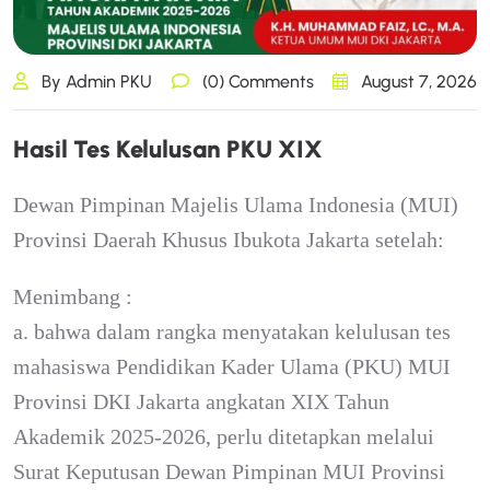
By Admin PKU
(0) Comments
August 7, 2026
H
a
s
i
l
T
e
s
K
e
l
u
l
u
s
a
n
P
K
U
X
I
X
Dewan Pimpinan Majelis Ulama Indonesia (MUI)
Provinsi Daerah Khusus Ibukota Jakarta setelah:
Menimbang :
a. bahwa dalam rangka menyatakan kelulusan tes
mahasiswa Pendidikan Kader Ulama (PKU) MUI
Provinsi DKI Jakarta angkatan XIX Tahun
Akademik 2025-2026, perlu ditetapkan melalui
Surat Keputusan Dewan Pimpinan MUI Provinsi