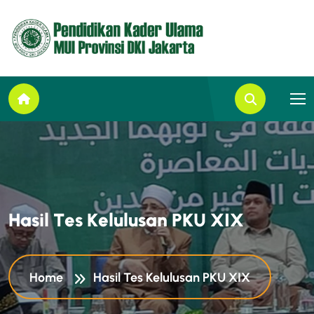
H
a
s
i
l
T
e
s
K
e
l
u
l
u
s
a
n
P
K
U
X
I
X
Home
Hasil Tes Kelulusan PKU XIX