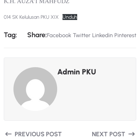
K.H. AUZA’I MAHFUDZ
014 SK Kelulusan PKU XIX
Unduh
T
A
G
:
S
H
A
R
E
:
Facebook
Twitter
Linkedin
Pinterest
Admin PKU
PREVIOUS POST
NEXT POST