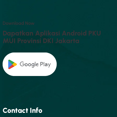
D
O
W
N
L
O
A
D
N
O
W
D
A
P
A
T
K
A
N
A
P
L
I
K
A
S
I
A
N
D
R
O
I
D
P
K
U
M
U
I
P
R
O
V
I
N
S
I
D
K
I
J
A
K
A
R
T
A
Contact Info