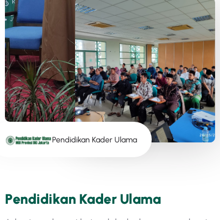
P
E
N
D
I
D
I
K
A
N
K
A
D
E
R
U
L
A
M
A
P
e
n
d
i
d
i
k
a
n
K
a
d
e
r
U
l
a
m
a