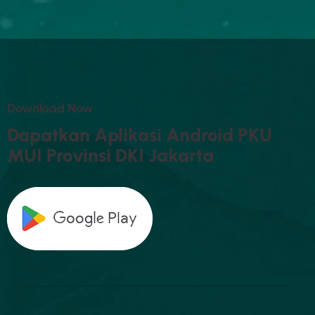
D
O
W
N
L
O
A
D
N
O
W
D
A
P
A
T
K
A
N
A
P
L
I
K
A
S
I
A
N
D
R
O
I
D
P
K
U
M
U
I
P
R
O
V
I
N
S
I
D
K
I
J
A
K
A
R
T
A