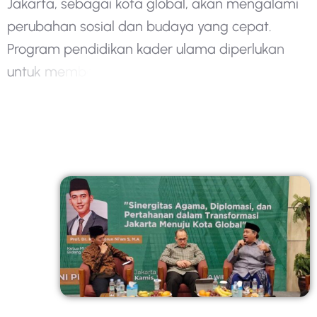
J
a
k
a
r
t
a
,
s
e
b
a
g
a
i
k
o
t
a
g
l
o
b
a
l
,
a
k
a
n
m
e
n
g
a
l
a
m
i
p
e
r
u
b
a
h
a
n
s
o
s
i
a
l
d
a
n
b
u
d
a
y
a
y
a
n
g
c
e
p
a
t
.
P
r
o
g
r
a
m
p
e
n
d
i
d
i
k
a
n
k
a
d
e
r
u
l
a
m
a
d
i
p
e
r
l
u
k
a
n
u
n
t
u
k
m
e
m
b
e
k
a
l
i
p
a
r
a
u
l
a
m
a
d
e
n
g
a
n
p
e
n
g
e
t
a
h
u
a
n
d
a
n
k
e
t
e