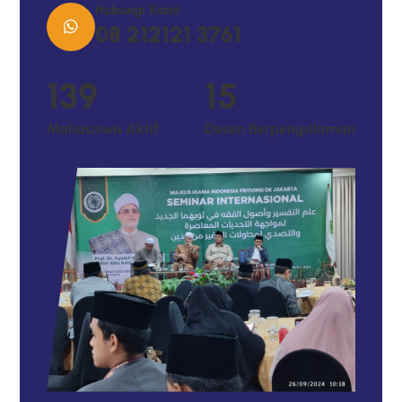
Hubungi Kami
08 212121 3761
185
20
Mahasiswa Aktif
Dosen Berpengalaman