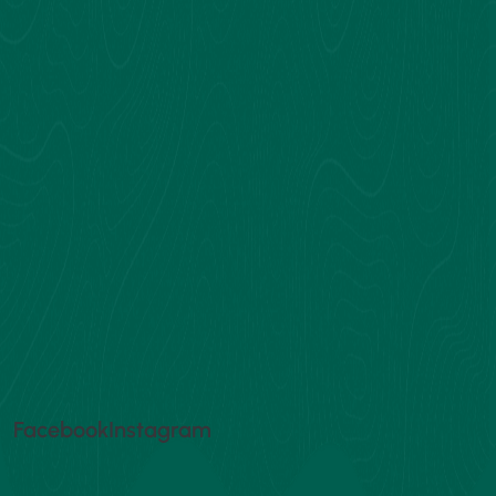
adalah program pendidikan yang dirancang
untuk mencetak para calon ulama dengan
kurikulum yang khusus dan terintegrasi dengan
kampus yang unggul. Menawarkan
kesempatan untuk belajar dari dosen yang ahli,
beasiswa S-2, dan jaringan alumni yang kuat.
Facebook
Instagram