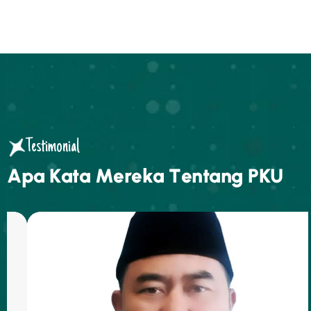
Testimonial
A
p
a
K
a
t
a
M
e
r
e
k
a
T
e
n
t
a
n
g
P
K
U