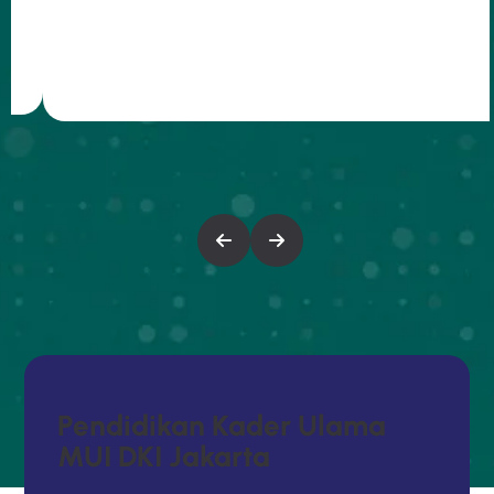
P
E
N
D
I
D
I
K
A
N
K
A
D
E
R
U
L
A
M
A
M
U
I
D
K
I
J
A
K
A
R
T
A