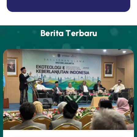
B
e
r
i
t
a
T
e
r
b
a
r
u